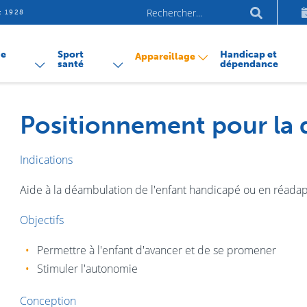
Aller
Mots-
et 1928
au
clés
conte
de
Sport
Handicap et
Appareillage
santé
dépendance
Positionnement pour la
Indications
Aide à la déambulation de l'enfant handicapé ou en réadap
Objectifs
Permettre à l'enfant d'avancer et de se promener
Stimuler l'autonomie
Conception