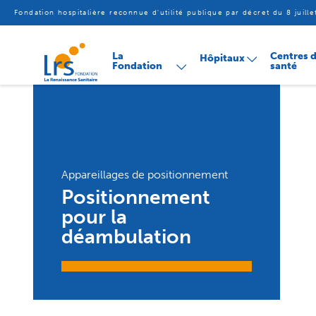
Fondation hospitalière reconnue d'utilité publique par décret du 8 juill
Aller
La
Centres 
Hôpitaux
au
Fondation
santé
contenu
Appareillages de positionnement
Positionnement
pour la
déambulation