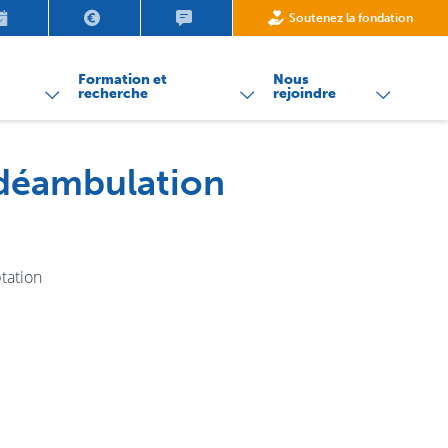
Demande de rendez-vous
Paiement de ma facture
Contact
Soutenez la fondation
nu
Formation et
Nous
recherche
rejoindre
 déambulation
tation