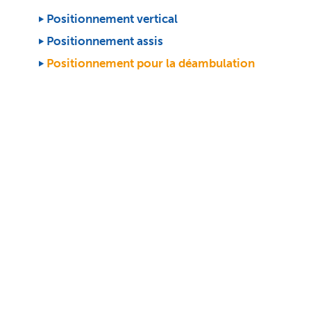
Aller
au
Positionnement vertical
contenu
Positionnement assis
Positionnement pour la déambulation