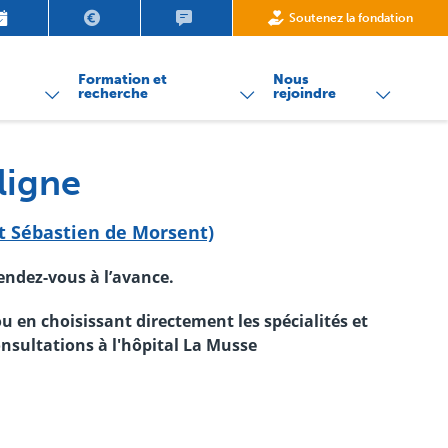
Demande de rendez-vous
Paiement de ma facture
Contact
Soutenez la fondation
nu
Formation et
Nous
recherche
rejoindre
ligne
nt Sébastien de Morsent)
rendez-vous à l’avance.
u e
n choisissant directement les spécialités et
nsultations à l'hôpital La Musse