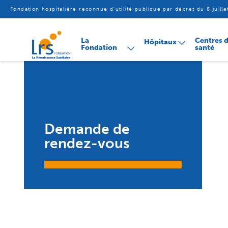
Fondation hospitalière reconnue d'utilité publique par décret du 8 juill
Aller
La
Centres 
Hôpitaux
au
Fondation
santé
contenu
Demande de
rendez-vous