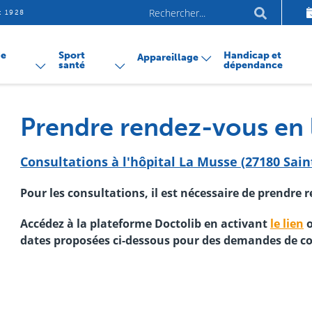
Aller
Mots-
et 1928
au
clés
conte
de
Sport
Handicap et
Appareillage
santé
dépendance
Prendre rendez-vous en 
Consultations à l'hôpital La Musse (27180 Sai
Pour les consultations, il est nécessaire de prendre 
Accédez à la plateforme Doctolib en activant
le lien
o
dates proposées ci-dessous pour des demandes de co