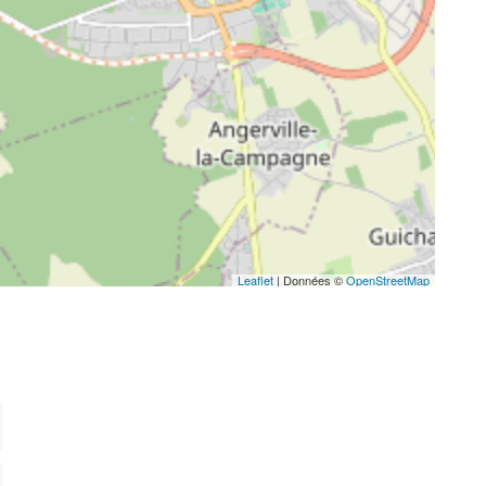
Leaflet
| Données ©
OpenStreetMap