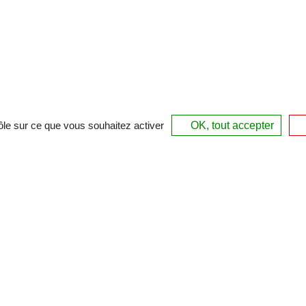
rôle sur ce que vous souhaitez activer
OK, tout accepter
Aller
Mentions légales
Politique de confidentialité
C
au
contenu