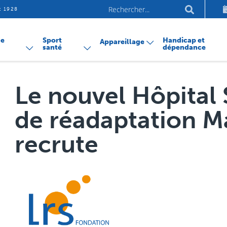
Aller
Mots-
et 1928
au
clés
conte
de
Sport
Handicap et
Appareillage
santé
dépendance
Le nouvel Hôpital
de réadaptation M
recrute