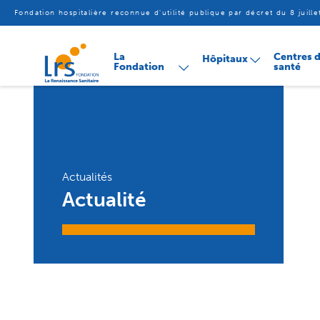
Fondation hospitalière reconnue d'utilité publique par décret du 8 juill
Aller
La
Centres 
Hôpitaux
au
Fondation
santé
contenu
Actualités
Actualité