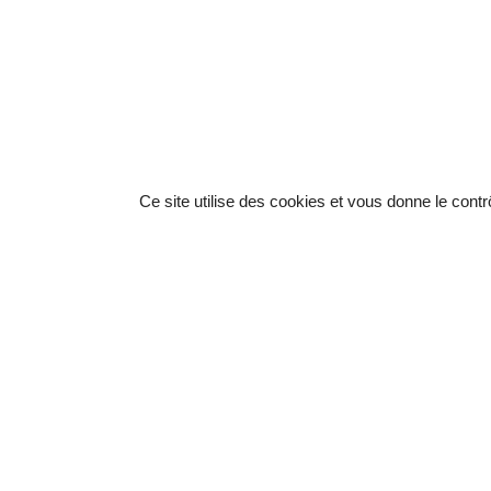
Ce site utilise des cookies et vous donne le cont
Fondation hospitalière
La Renaissance Sanitaire
4, rue Georges Picquart - 75017 Paris
Tél. :
01 43 26 77 04